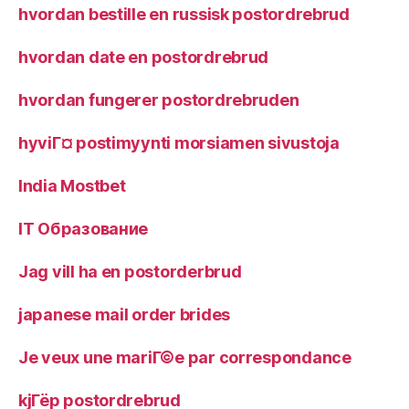
hvordan bestille en russisk postordrebrud
hvordan date en postordrebrud
hvordan fungerer postordrebruden
hyviГ¤ postimyynti morsiamen sivustoja
India Mostbet
IT Образование
Jag vill ha en postorderbrud
japanese mail order brides
Je veux une mariГ©e par correspondance
kjГёp postordrebrud