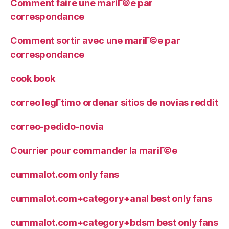
Comment faire une mariГ©e par
correspondance
Comment sortir avec une mariГ©e par
correspondance
cook book
correo legГ­timo ordenar sitios de novias reddit
correo-pedido-novia
Courrier pour commander la mariГ©e
cummalot.com only fans
cummalot.com+category+anal best only fans
cummalot.com+category+bdsm best only fans