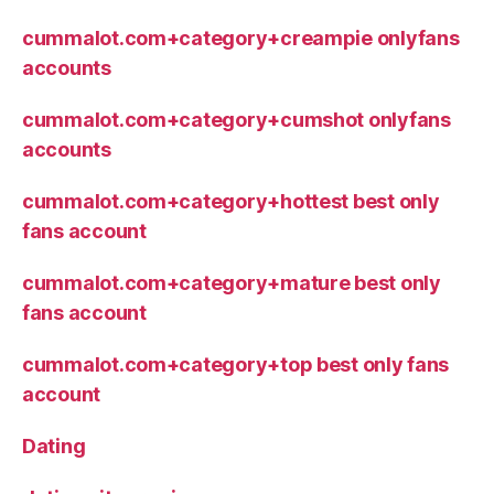
cummalot.com+category+creampie onlyfans
accounts
cummalot.com+category+cumshot onlyfans
accounts
cummalot.com+category+hottest best only
fans account
cummalot.com+category+mature best only
fans account
cummalot.com+category+top best only fans
account
Dating