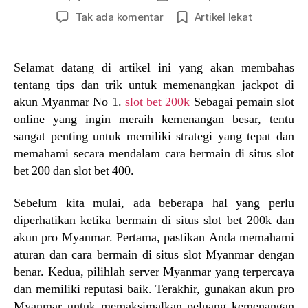
artikel
artikel
pada
Tak ada komentar
Artikel lekat
Panduan
Lengkap
Mendaftar
Selamat datang di artikel ini yang akan membahas
Akun
tentang tips dan trik untuk memenangkan jackpot di
Pro
akun Myanmar No 1.
slot bet 200k
Sebagai pemain slot
Myanmar
online yang ingin meraih kemenangan besar, tentu
No
sangat penting untuk memiliki strategi yang tepat dan
1
memahami secara mendalam cara bermain di situs slot
bet 200 dan slot bet 400.
Sebelum kita mulai, ada beberapa hal yang perlu
diperhatikan ketika bermain di situs slot bet 200k dan
akun pro Myanmar. Pertama, pastikan Anda memahami
aturan dan cara bermain di situs slot Myanmar dengan
benar. Kedua, pilihlah server Myanmar yang terpercaya
dan memiliki reputasi baik. Terakhir, gunakan akun pro
Myanmar untuk memaksimalkan peluang kemenangan