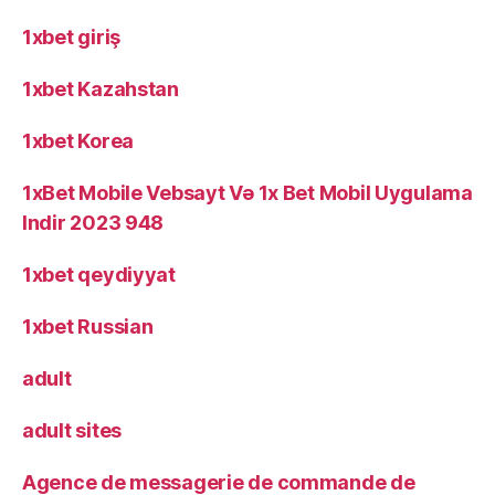
1xbet giriş
1xbet Kazahstan
1xbet Korea
1xBet Mobile Vebsayt Və 1x Bet Mobil Uygulama
Indir 2023 948
1xbet qeydiyyat
1xbet Russian
adult
adult sites
Agence de messagerie de commande de