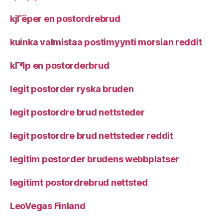
kjГёper en postordrebrud
kuinka valmistaa postimyynti morsian reddit
kГ¶p en postorderbrud
legit postorder ryska bruden
legit postordre brud nettsteder
legit postordre brud nettsteder reddit
legitim postorder brudens webbplatser
legitimt postordrebrud nettsted
LeoVegas Finland