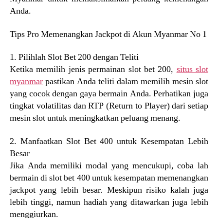
Anda.
Tips Pro Memenangkan Jackpot di Akun Myanmar No 1
1. Pilihlah Slot Bet 200 dengan Teliti
Ketika memilih jenis permainan slot bet 200,
situs slot
myanmar
pastikan Anda teliti dalam memilih mesin slot
yang cocok dengan gaya bermain Anda. Perhatikan juga
tingkat volatilitas dan RTP (Return to Player) dari setiap
mesin slot untuk meningkatkan peluang menang.
2. Manfaatkan Slot Bet 400 untuk Kesempatan Lebih
Besar
Jika Anda memiliki modal yang mencukupi, coba lah
bermain di slot bet 400 untuk kesempatan memenangkan
jackpot yang lebih besar. Meskipun risiko kalah juga
lebih tinggi, namun hadiah yang ditawarkan juga lebih
menggiurkan.