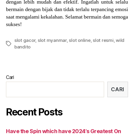
dengan lebih mudah dan efektif. Ingatlah untuk selalu
bermain dengan bijak dan tidak terlalu terpancing emosi
saat mengalami kekalahan. Selamat bermain dan semoga
sukses!
slot gacor
,
slot myanmar
,
slot online
,
slot resmi
,
wild
Tag
bandito
Cari
CARI
Recent Posts
Have the Spin which have 2024’s Greatest On