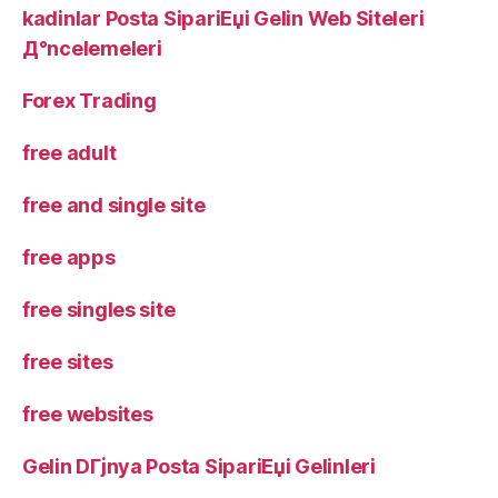
kadinlar Posta SipariЕџi Gelin Web Siteleri
Д°ncelemeleri
Forex Trading
free adult
free and single site
free apps
free singles site
free sites
free websites
Gelin DГјnya Posta SipariЕџi Gelinleri