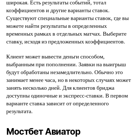
широкая. Есть результаты событий, тотал
коэффициентов и другие варианты ставок.
Существуют специальные варианты ставок, где вы
можете найти результаты в определенных
временных рамках в отдельных матчах. Выберите
ставку, исходя из предложенных коэффициентов.
Клиент может вывести деньги способом,
выбранным при пополнении. Заявки на выигрыш
будут обработаны незамедлительно. Обычно это
занимает менее часа, но в некоторых случаях может
занять несколько дней. Для клиентов бриджа
доступны одиночные и экспресс-ставки. В первом
варианте ставка зависит от определенного
результата.
Мостбет Авиатор