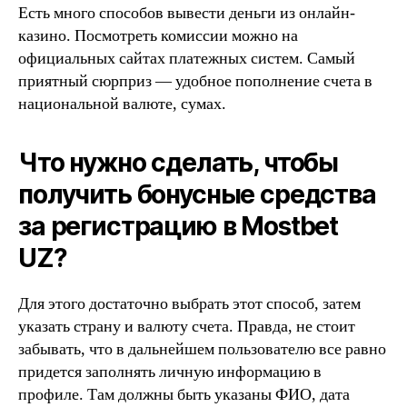
Есть много способов вывести деньги из онлайн-
казино. Посмотреть комиссии можно на
официальных сайтах платежных систем. Самый
приятный сюрприз — удобное пополнение счета в
национальной валюте, сумах.
Что нужно сделать, чтобы
получить бонусные средства
за регистрацию в Mostbet
UZ?
Для этого достаточно выбрать этот способ, затем
указать страну и валюту счета. Правда, не стоит
забывать, что в дальнейшем пользователю все равно
придется заполнять личную информацию в
профиле. Там должны быть указаны ФИО, дата