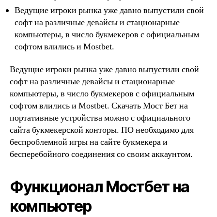
Ведущие игроки рынка уже давно выпустили свой
софт на различные девайсы и стационарные
компьютеры, в число букмекеров с официальным
софтом влились и Mostbet.
Ведущие игроки рынка уже давно выпустили свой
софт на различные девайсы и стационарные
компьютеры, в число букмекеров с официальным
софтом влились и Mostbet. Скачать Мост Бет на
портативные устройства можно с официального
сайта букмекерской конторы. ПО необходимо для
беспроблемной игры на сайте букмекера и
бесперебойного соединения со своим аккаунтом.
Функционал Мостбет на
компьютер