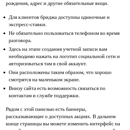
рождения, адрес и другие обязательные вещи.
Для клиентов бриджа доступны одиночные и
экспресс-ставки.
Не обязательно пользоваться телефоном во время
разговора.
Здесь на этапе создания учетной записи вам
необходимо нажать на логотип социальной сети и
авторизоваться там в свой аккаунт.
Они расположены таким образом, что хорошо
смотрятся на маленьком экране.
Внизу сайта есть возможность связаться по
контактам и службе поддержки.
Рядом с этой панелью есть баннеры,
рассказывающие о доступных акциях. В дальнем
конце страницы вы можете изменить интерфейс на