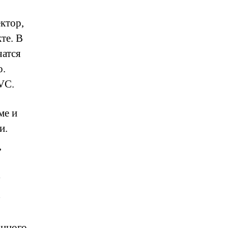
ктор,
те. В
чатся
o.
VC.
ме и
и.
,
у
х
анного