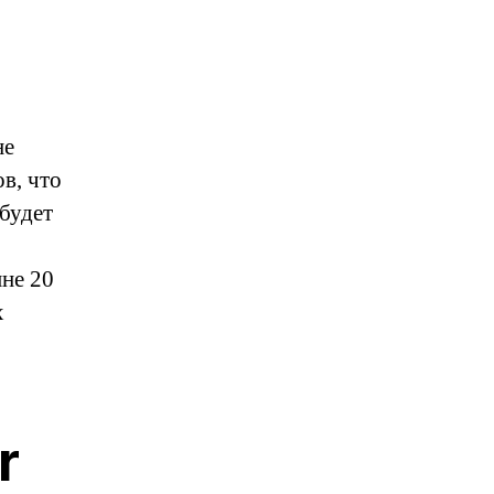
не
в, что
 будет
мне 20
х
r