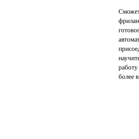
Сможете
фрилан
готово
автома
присое
научите
работу 
более 