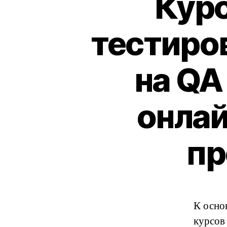
Курс
тестиро
на QA
онлай
пр
К осно
курсов 