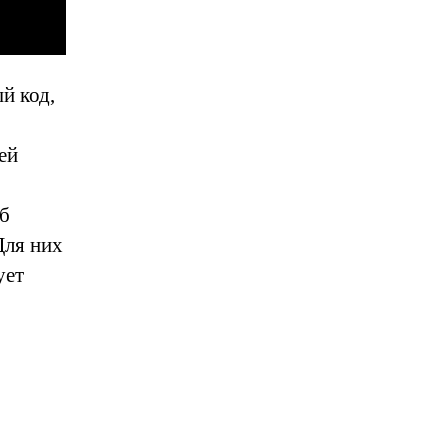
й код,
ей
об
Для них
ует