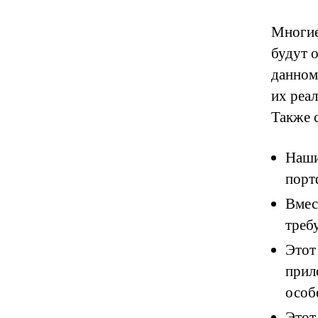
Многие
будут о
данном
их реа
Также 
Наши
порт
Вмес
треб
Этот
прил
особ
Этот