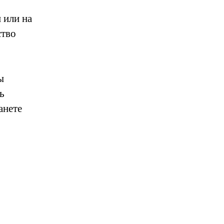
 или на
ство
ы
ь
анете