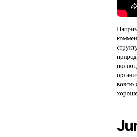
Наприм
коммен
структ
природ
полноц
органи
вовсю 
хороше
Ju