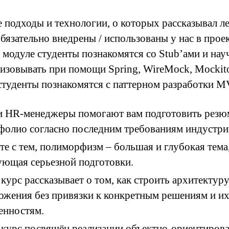
 подходы и технологии, о которых рассказывал ле
бязательно внедрены / использованы у нас в проек
 модуле студенты познакомятся со Stub’aми и нау
лизовывать при помощи Spring, WireMock, Mockit
студенты познакомятся с паттерном разработки M
 HR-менеджеры помогают вам подготовить резю
фолио согласно последним требованиям индустри
те с тем, полиморфизм – большая и глубокая тема
ующая серьезной подготовки.
 курс рассказывает о том, как строить архитектур
ожения без привязки к конкретным решениям и и
енностям.
 курс посвящён реализации объектно-ориентиров