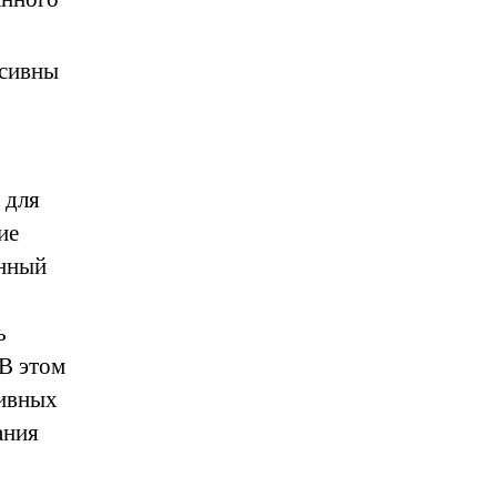
рсивны
 для
ие
енный
ь
В этом
тивных
ания