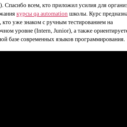
). Спасибо всем, кто приложил усилия для органи
ржания
курсы qa automation
школы. Курс предназн
х, кто уже знаком с ручным тестированием на
чном уровне (Intern, Junior), а также ориентирует
ной базе современных языков программирования.