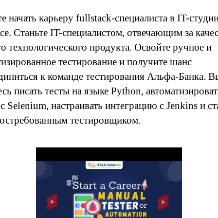
 начать карьеру fullstack-специалиста в IT-студии
се. Станьте IT-специалистом, отвечающим за каче
го технологического продукта. Освойте ручное и
тизированное тестирование и получите шанс
диниться к команде тестирования Альфа-Банка. В
сь писать тесты на языке Python, автоматизироват
с Selenium, настраивать интеграцию с Jenkins и ст
востребованным тестировщиком.