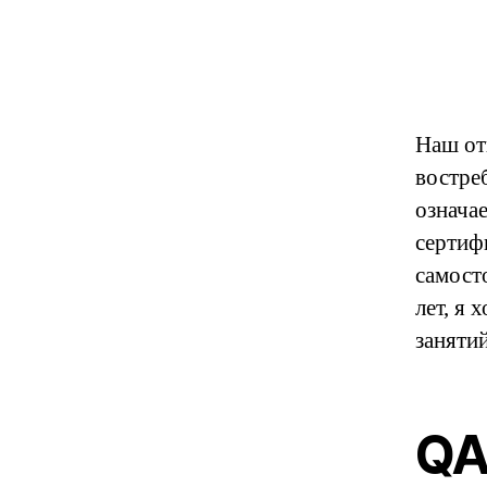
Наш от
востре
означае
сертиф
самост
лет, я 
занятий
QA