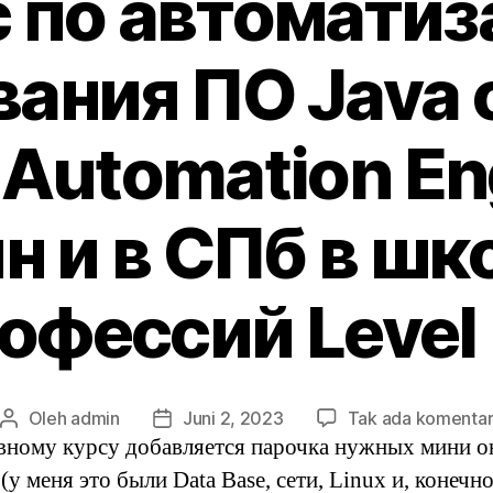
 по автомати
вания ПО Java 
 Automation En
н и в СПб в шко
офессий Level
Oleh
admin
Juni 2, 2023
Tak ada komenta
Penulis
Tanggal
вному курсу добавляется парочка нужных мини о
artikel
artikel
(у меня это были Data Base, сети, Linux и, конечно