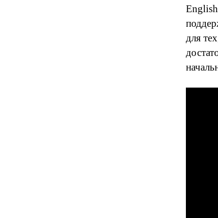
English
подде
для те
достато
началь