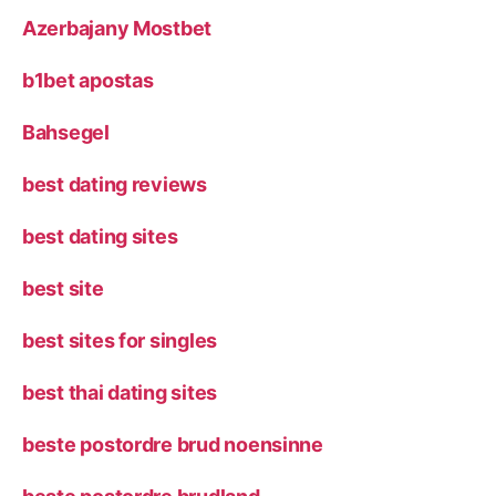
Azerbajany Mostbet
b1bet apostas
Bahsegel
best dating reviews
best dating sites
best site
best sites for singles
best thai dating sites
beste postordre brud noensinne