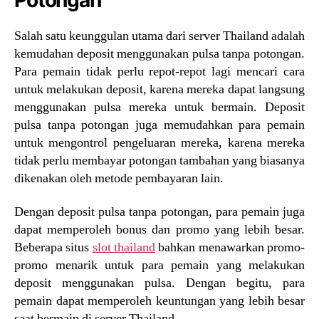
Salah satu keunggulan utama dari server Thailand adalah
kemudahan deposit menggunakan pulsa tanpa potongan.
Para pemain tidak perlu repot-repot lagi mencari cara
untuk melakukan deposit, karena mereka dapat langsung
menggunakan pulsa mereka untuk bermain. Deposit
pulsa tanpa potongan juga memudahkan para pemain
untuk mengontrol pengeluaran mereka, karena mereka
tidak perlu membayar potongan tambahan yang biasanya
dikenakan oleh metode pembayaran lain.
Dengan deposit pulsa tanpa potongan, para pemain juga
dapat memperoleh bonus dan promo yang lebih besar.
Beberapa situs
slot thailand
bahkan menawarkan promo-
promo menarik untuk para pemain yang melakukan
deposit menggunakan pulsa. Dengan begitu, para
pemain dapat memperoleh keuntungan yang lebih besar
saat bermain di server Thailand.