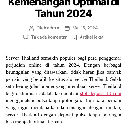
Kemenangan Optimal di
Tahun 2024
Oleh
admin
Mei 15, 2024
Penulis
Tanggal
artikel
artikel
pada
Tak ada komentar
Artikel lekat
Kiat
Sukses
Bermain
Server Thailand semakin populer bagi para penggemar
di
perjudian online di tahun 2024. Dengan berbagai
Server
keunggulan yang ditawarkan, tidak heran jika banyak
Thailand
pemain yang beralih ke situs slot server Thailand. Salah
dengan
satu keunggulan utama yang membuat server Thailand
Deposit
begitu diminati adalah kemudahan
Pulsa
slot deposit 10 ribu
Tanpa
menggunakan pulsa tanpa potongan. Bagi para pemain
Potongan
yang ingin mendapatkan kemenangan dengan mudah,
untuk
server Thailand dengan deposit pulsa tanpa potongan
Kemenangan
bisa menjadi pilihan terbaik.
Optimal