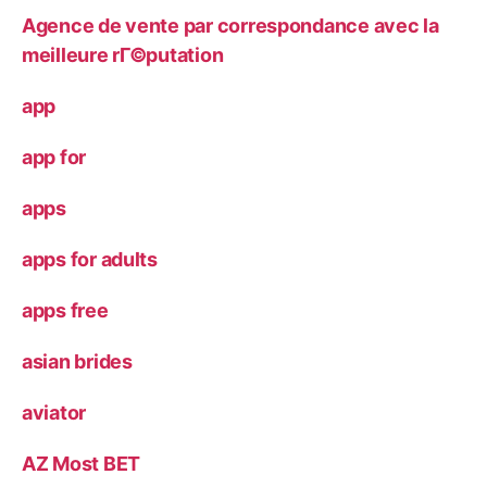
Agence de vente par correspondance avec la
meilleure rГ©putation
app
app for
apps
apps for adults
apps free
asian brides
aviator
AZ Most BET