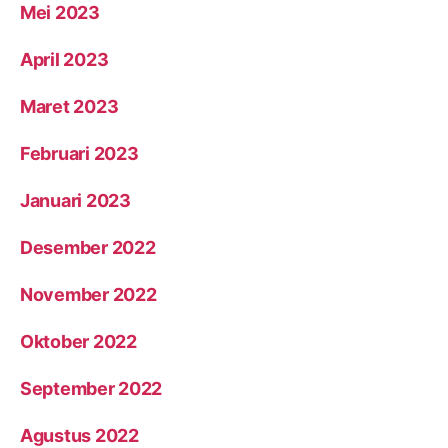
Mei 2023
April 2023
Maret 2023
Februari 2023
Januari 2023
Desember 2022
November 2022
Oktober 2022
September 2022
Agustus 2022