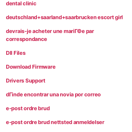
dental clinic
deutschland+saarland+saarbrucken escort girl
devrais-je acheter une mariГ©e par
correspondance
Dll Files
Download Firmware
Drivers Support
dГіnde encontrar una novia por correo
e-post ordre brud
e-post ordre brud nettsted anmeldelser