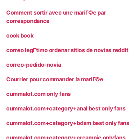
Comment sortir avec une mariГ©e par
correspondance
cook book
correo legГ­timo ordenar sitios de novias reddit
correo-pedido-novia
Courrier pour commander la mariГ©e
cummalot.com only fans
cummalot.com+category+anal best only fans
cummalot.com+category+bdsm best only fans
cummalot.com+category+creampie onlyfans