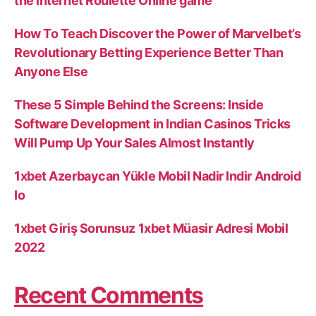
the internet Roulette Online game
How To Teach Discover the Power of Marvelbet’s
Revolutionary Betting Experience Better Than
Anyone Else
These 5 Simple Behind the Screens: Inside
Software Development in Indian Casinos Tricks
Will Pump Up Your Sales Almost Instantly
1xbet Azerbaycan Yükle Mobil Nadir Indir Android
Io
1xbet Giriş Sorunsuz 1xbet Müasir Adresi Mobil
2022
Recent Comments