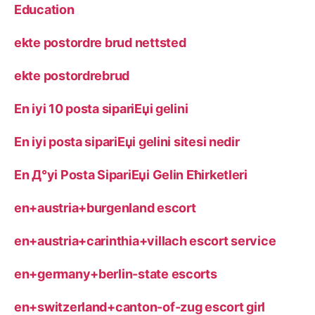
Education
ekte postordre brud nettsted
ekte postordrebrud
En iyi 10 posta sipariЕџi gelini
En iyi posta sipariЕџi gelini sitesi nedir
En Д°yi Posta SipariЕџi Gelin Ећirketleri
en+austria+burgenland escort
en+austria+carinthia+villach escort service
en+germany+berlin-state escorts
en+switzerland+canton-of-zug escort girl