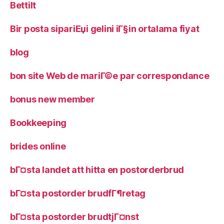
Bettilt
Bir posta sipariЕџi gelini iГ§in ortalama fiyat
blog
bon site Web de mariГ©e par correspondance
bonus new member
Bookkeeping
brides online
bГ¤sta landet att hitta en postorderbrud
bГ¤sta postorder brudfГ¶retag
bГ¤sta postorder brudtjГ¤nst