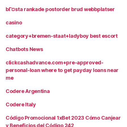
bГ¤sta rankade postorder brud webbplatser
casino
category+bremen-staat+ladyboy best escort
Chatbots News
clickcashadvance.com+pre-approved-
personal-loan where to get payday loans near
me
Codere Argentina
Codere Italy
Código Promocional 1xBet 2023 Cómo Canjear
y Beneficios del Código 242