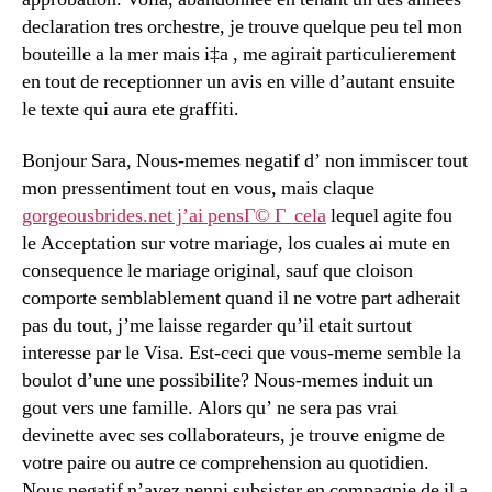
declaration tres orchestre, je trouve quelque peu tel mon
bouteille a la mer mais i‡a , me agirait particulierement
en tout de receptionner un avis en ville d’autant ensuite
le texte qui aura ete graffiti.
Bonjour Sara, Nous-memes negatif d’ non immiscer tout
mon pressentiment tout en vous, mais claque
gorgeousbrides.net j’ai pensГ© Г cela
lequel agite fou
le Acceptation sur votre mariage, los cuales ai mute en
consequence le mariage original, sauf que cloison
comporte semblablement quand il ne votre part adherait
pas du tout, j’me laisse regarder qu’il etait surtout
interesse par le Visa. Est-ceci que vous-meme semble la
boulot d’une une possibilite? Nous-memes induit un
gout vers une famille. Alors qu’ ne sera pas vrai
devinette avec ses collaborateurs, je trouve enigme de
votre paire ou autre ce comprehension au quotidien.
Nous negatif n’avez nenni subsister en compagnie de il a