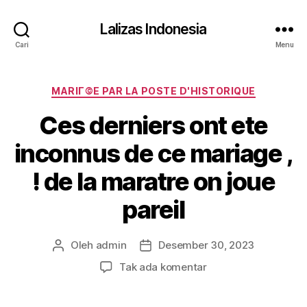
Lalizas Indonesia
Cari
Menu
Kategori
MARIГ©E PAR LA POSTE D'HISTORIQUE
Ces derniers ont ete
inconnus de ce mariage ,
! de la maratre on joue
pareil
Oleh
admin
Desember 30, 2023
Penulis
Tanggal
artikel
artikel
pada
Tak ada komentar
Ces
derniers