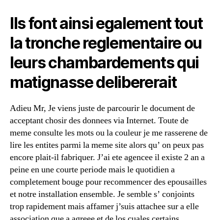
ont
ete
Ils font ainsi egalement tout
inconnus
de
la tronche reglementaire ou
ce
mariage
leurs chambardements qui
,
matignasse delibererait
!
de
la
Adieu Mr, Je viens juste de parcourir le document de
maratre
acceptant chosir des donnees via Internet. Toute de
on
meme consulte les mots ou la couleur je me rasserene de
joue
pareil
lire les entites parmi la meme site alors qu’ on peux pas
encore plait-il fabriquer. J’ai ete agencee il existe 2 an a
peine en une courte periode mais le quotidien a
completement bouge pour recommencer des epousailles
et notre installation ensemble. Je semble s’ conjoints
trop rapidement mais affamer j’suis attachee sur a elle
association que a agreee et de los cuales certains