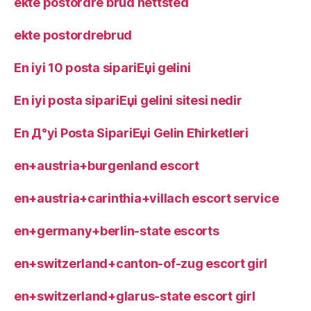
ekte postordre brud nettsted
ekte postordrebrud
En iyi 10 posta sipariЕџi gelini
En iyi posta sipariЕџi gelini sitesi nedir
En Д°yi Posta SipariЕџi Gelin Ећirketleri
en+austria+burgenland escort
en+austria+carinthia+villach escort service
en+germany+berlin-state escorts
en+switzerland+canton-of-zug escort girl
en+switzerland+glarus-state escort girl