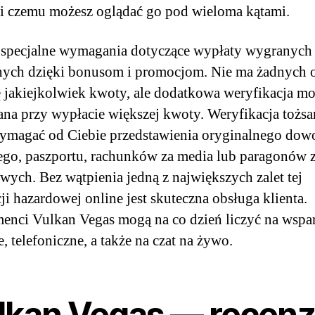
i czemu możesz oglądać go pod wieloma kątami.
ą specjalne wymagania dotyczące wypłaty wygranych
ych dzięki bonusom i promocjom. Nie ma żadnych o
 jakiejkolwiek kwoty, ale dodatkowa weryfikacja m
a przy wypłacie większej kwoty. Weryfikacja tożs
ymagać od Ciebie przedstawienia oryginalnego dow
ego, paszportu, rachunków za media lub paragonów z
wych. Bez wątpienia jedną z największych zalet tej
cji hazardowej online jest skuteczna obsługa klienta.
nci Vulkan Vegas mogą na co dzień liczyć na wspar
, telefoniczne, a także na czat na żywo.
lkan Vegas — recenz