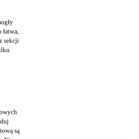
mogły
 łatwa,
 sekcji
ilku
mowych
aduj
ytową są