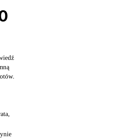
0
dwiedź
omną
otów.
ata,
ynie