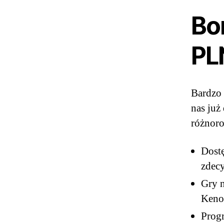
Bo
PL
Bardzo 
nas już
różnor
Dost
zdecy
Gry n
Keno 
Prog