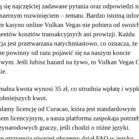
ą się najczęściej zadawane pytania oraz odpowiedzi n
szernym rozwinięciem – tematu. Bardzo istotną info
, że kasyno online Vulkan Vegas nie pobiera od swoic
ntów kosztów transakcyjnych ani prowizji. Każda
cja jest przetwarzana natychmiastowo, co oznacza, że
ze powinny od razu pojawić się na naszym koncie
wym. Jeśli lubisz hazard na żywo, to Vulkan Vegas C
ie.
alna kwota wynosi 35 zł, co utrudnia wpłatę i wypł
obniejszych kwot.
damy licencję od Curacao, która jest standardowym
em licencyjnym, a nasza platforma zaspokaja potrze
ynarodowych graczy, jeśli chodzi o różne języki.
e otrzymują również obszerny dział FAQ w języku