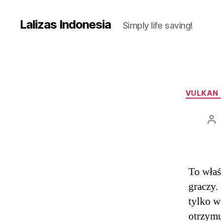
Lalizas Indonesia
Simply life saving!
VULKAN 
Pe
art
To właś
graczy.
tylko w
otrzymu