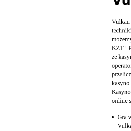
Vulkan 
techniki
możemy
KZT i P
że kasy
operato
przelic
kasyno 
Kasyno 
online 
Gra w
Vulk