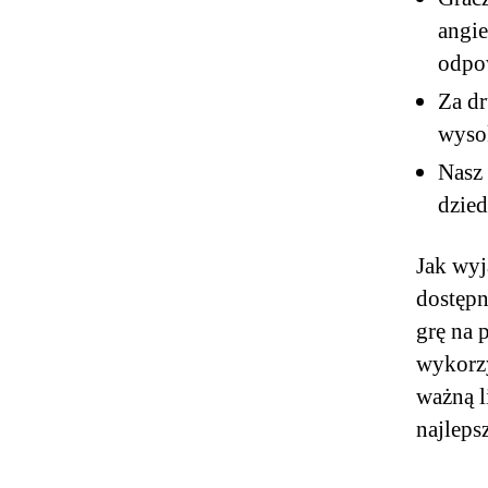
angie
odpow
Za dr
wyso
Nasz 
dzied
Jak wyj
dostępn
grę na 
wykorzy
ważną l
najleps