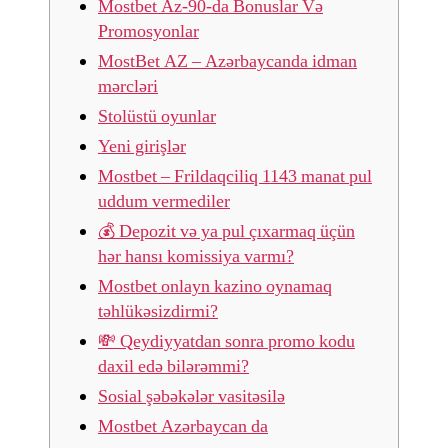
Mostbet Az-90-da Bonuslar Və
Promosyonlar
MostBet AZ – Azərbaycanda idman
mərcləri
Stolüstü oyunlar
Yeni girişlər
Mostbet – Frildaqciliq 1143 manat pul
uddum vermediler
💰 Depozit və ya pul çıxarmaq üçün
hər hansı komissiya varmı?
Mostbet onlayn kazino oynamaq
təhlükəsizdirmi?
💸 Qeydiyyatdan sonra promo kodu
daxil edə bilərəmmi?
Sosial şəbəkələr vasitəsilə
Mostbet Azərbaycan da