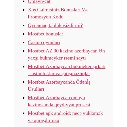
Onlayn-çat
Xoş Gəlmisiniz Bonusları Və
Promosyon Kodu
Oynamaq təhlükəsizdirmi?
Mostbet bonuslar
Casino oyunları
Mostbet AZ 90 kazino azerbaycan Ən
yaxşı bukmeyker rəsmi saytı
Mostbet Azərbaycan bukmeker şirkəti
– üstünlüklər və çatışmazlıqlar
Mostbet Azərbaycanda Ödəni̇ş
Üsulları
Mostbet Azərbaycan onlayn
kazinosunda qeydiyyat prosesi
Mostbet apk android: necə yükləmək
və quraşdırmaq