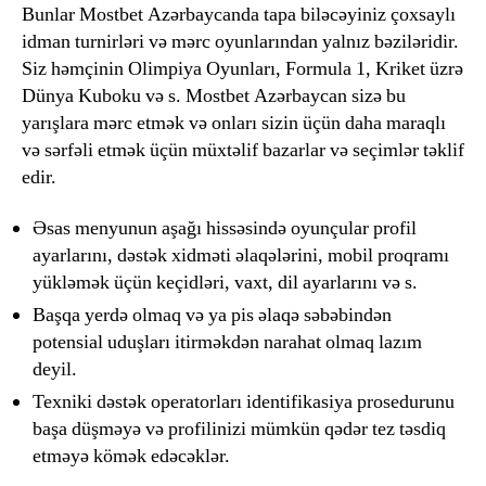
Bunlar Mostbet Azərbaycanda tapa biləcəyiniz çoxsaylı
idman turnirləri və mərc oyunlarından yalnız bəziləridir.
Siz həmçinin Olimpiya Oyunları, Formula 1, Kriket üzrə
Dünya Kuboku və s. Mostbet Azərbaycan sizə bu
yarışlara mərc etmək və onları sizin üçün daha maraqlı
və sərfəli etmək üçün müxtəlif bazarlar və seçimlər təklif
edir.
Əsas menyunun aşağı hissəsində oyunçular profil
ayarlarını, dəstək xidməti əlaqələrini, mobil proqramı
yükləmək üçün keçidləri, vaxt, dil ayarlarını və s.
Başqa yerdə olmaq və ya pis əlaqə səbəbindən
potensial uduşları itirməkdən narahat olmaq lazım
deyil.
Texniki dəstək operatorları identifikasiya prosedurunu
başa düşməyə və profilinizi mümkün qədər tez təsdiq
etməyə kömək edəcəklər.