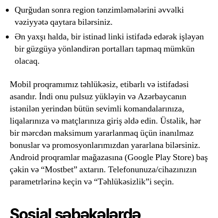
Qurğudan sonra region tənzimləmələrini əvvəlki
vəziyyətə qaytara bilərsiniz.
Ən yaxşı halda, bir istinad linki istifadə edərək işləyən
bir güzgüyə yönləndirən portalları tapmaq mümkün
olacaq.
Mobil proqramımız təhlükəsiz, etibarlı və istifadəsi
asandır. İndi onu pulsuz yükləyin və Azərbaycanın
istənilən yerindən bütün sevimli komandalarınıza,
liqalarınıza və matçlarınıza giriş əldə edin. Üstəlik, hər
bir mərcdən maksimum yararlanmaq üçün inanılmaz
bonuslar və promosyonlarımızdan yararlana bilərsiniz.
Android proqramlar mağazasına (Google Play Store) baş
çəkin və “Mostbet” axtarın. Telefonunuza/cihazınızın
parametrlərinə keçin və “Təhlükəsizlik”i seçin.
Sosial şəbəkələrdə