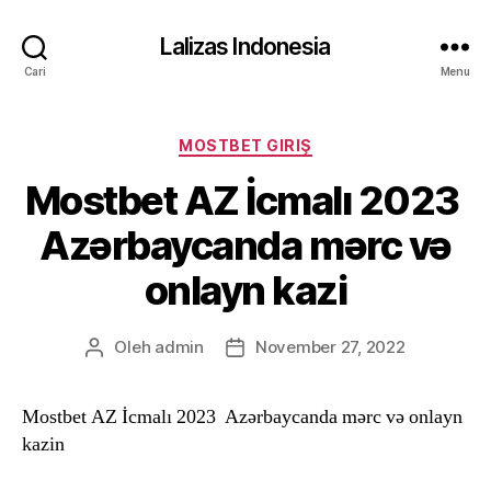
Lalizas Indonesia
Cari
Menu
Kategori
MOSTBET GIRIŞ
Mostbet AZ İcmalı 2023 ️
Azərbaycanda mərc və
onlayn kazi
Oleh
admin
November 27, 2022
Penulis
Tanggal
artikel
artikel
Mostbet AZ İcmalı 2023 ️ Azərbaycanda mərc və onlayn
kazin