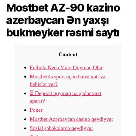
Mostbet AZ-90 kazino
azerbaycan Ən yaxşı
bukmeyker rəsmi saytı
Content
Futbola Necə Mərc Qoymaq Olar
Mostbetdə sport üçün hansı xətt və
bahislər var?
⏳ Depozit qoymaq nə qədər vaxt
aparır?
Poker
Mostbet Azərbaycan casino qeydiyyat
Sosial şəbəkələrdə qeydiyyat