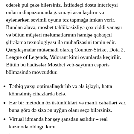
edərək pul çəkə bilərsiniz. İstifadəçi dostu interfeysi
onların diapazonunda gəzməyi asanlaşdırır və
əylənərkən sevimli oyunu tez tapmağa imkan verir.
Bundan əlavə, mosbet təhlükəsizliyə çox ciddi yanaşır
və bütün müştəri məlumatlarının həmişə qabaqcıl
şifrələmə texnologiyası ilə mühafizəsini təmin edir.
Qarşılaşmalar mütəmadi olaraq Counter-Strike, Dota 2,
League of Legends, Valorant kimi oyunlarda keçirilir.
Bütün bu hadisələr Mostbet veb-saytının esports
bölməsində mövcuddur.
Tətbiq yaxşı optimallaşdırlıb və əla işləyir, hətta
köhnəlmiş cihazlarda belə.
Hər bir metodun öz üstünlükləri və mənfi cəhətləri var,
buna görə də sizə ən uyğun olanı seçə bilərsiniz.
Virtual idmanda hər şey şansdan asılıdır – real
kazinoda olduğu kimi.