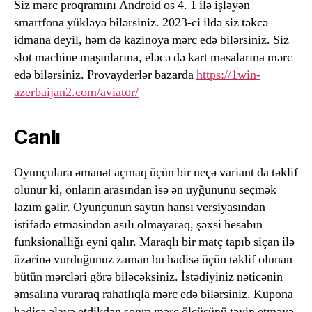
Siz mərc proqramını Android os 4. 1 ilə işləyən
smartfona yükləyə bilərsiniz. 2023-ci ildə siz təkcə
idmana deyil, həm də kazinoya mərc edə bilərsiniz. Siz
slot machine maşınlarına, eləcə də kart masalarına mərc
edə bilərsiniz. Provayderlər bazarda
https://1win-
azerbaijan2.com/aviator/
Canlı
Oyunçulara əmanət açmaq üçün bir neçə variant da təklif
olunur ki, onların arasından isə ən uyğununu seçmək
lazım gəlir. Oyunçunun saytın hansı versiyasından
istifadə etməsindən asılı olmayaraq, şəxsi hesabın
funksionallığı eyni qalır. Maraqlı bir matç tapıb siçan ilə
üzərinə vurduğunuz zaman bu hadisə üçün təklif olunan
bütün mərcləri görə biləcəksiniz. İstədiyiniz nəticənin
əmsalına vuraraq rahatlıqla mərc edə bilərsiniz. Kupona
hadisə əlavə etdikdən sonra mərc ölçüsünü təyin etməyə