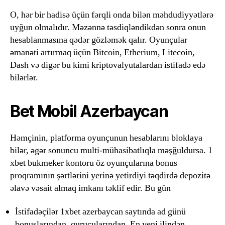
O, hər bir hadisə üçün fərqli onda bilən məhdudiyyətlərə
uyğun olmalıdır. Məzənnə təsdiqləndikdən sonra onun
hesablanmasına qədər gözləmək qalır. Oyunçular
əmanəti artırmaq üçün Bitcoin, Etherium, Litecoin,
Dash və digər bu kimi kriptovalyutalardan istifadə edə
bilərlər.
Bet Mobil Azerbaycan
Həmçinin, platforma oyunçunun hesablarını bloklaya
bilər, əgər sonuncu multi-mühasibatlıqla məşğuldursa. 1
xbet bukmeker kontoru öz oyunçularına bonus
proqramının şərtlərini yerinə yetirdiyi təqdirdə depozitə
əlavə vəsait almaq imkanı təklif edir. Bu gün
İstifadəçilər 1xbet azerbaycan saytında ad günü
bonuslarından, qurucularından, En yeni ilindən,