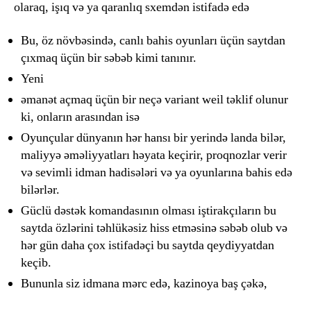
olaraq, işıq və ya qaranlıq sxemdən istifadə edə
Bu, öz növbəsində, canlı bahis oyunları üçün saytdan
çıxmaq üçün bir səbəb kimi tanınır.
Yeni
əmanət açmaq üçün bir neçə variant weil təklif olunur
ki, onların arasından isə
Oyunçular dünyanın hər hansı bir yerində landa bilər,
maliyyə əməliyyatları həyata keçirir, proqnozlar verir
və sevimli idman hadisələri və ya oyunlarına bahis edə
bilərlər.
Güclü dəstək komandasının olması iştirakçıların bu
saytda özlərini təhlükəsiz hiss etməsinə səbəb olub və
hər gün daha çox istifadəçi bu saytda qeydiyyatdan
keçib.
Bununla siz idmana mərc edə, kazinoya baş çəkə,