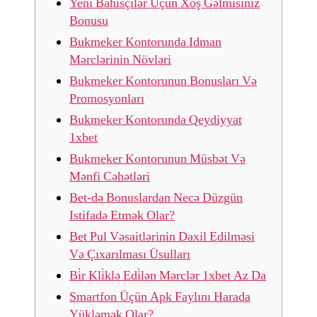
Yeni Bahisçilər Üçün Xoş Gəlmisiniz
Bonusu
Bukmeker Kontorunda Idman
Mərclərinin Növləri
Bukmeker Kontorunun Bonusları Və
Promosyonları
Bukmeker Kontorunda Qeydiyyat
1xbet
Bukmeker Kontorunun Müsbət Və
Mənfi Cəhətləri
Bet-də Bonuslardan Necə Düzgün
Istifadə Etmək Olar?
Bet Pul Vəsaitlərinin Daxil Edilməsi
Və Çıxarılması Üsulları
Bi̇r Kli̇klə Edi̇lən Mərclər 1xbet Az Da
Smartfon Üçün Apk Faylını Harada
Yükləmək Olar?