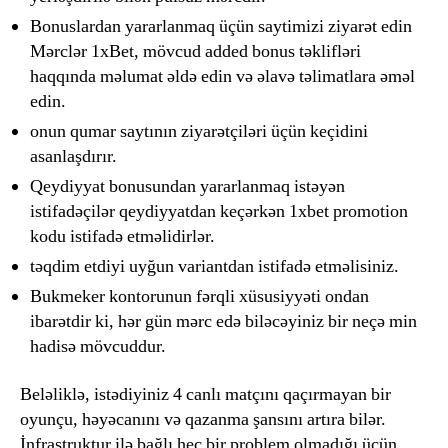
Bonuslardan yararlanmaq üçün saytimizi ziyarət edin
Mərclər 1xBet, mövcud added bonus təklifləri
haqqında məlumat əldə edin və əlavə təlimatlara əməl
edin.
onun qumar saytının ziyarətçiləri üçün keçidini
asanlaşdırır.
Qeydiyyat bonusundan yararlanmaq istəyən
istifadəçilər qeydiyyatdan keçərkən 1xbet promotion
kodu istifadə etməlidirlər.
təqdim etdiyi uyğun variantdan istifadə etməlisiniz.
Bukmeker kontorunun fərqli xüsusiyyəti ondan
ibarətdir ki, hər gün mərc edə biləcəyiniz bir neçə min
hadisə mövcuddur.
Beləliklə, istədiyiniz 4 canlı matçını qaçırmayan bir
oyunçu, həyəcanını və qazanma şansını artıra bilər.
İnfrastruktur ilə bağlı heç bir problem olmadığı üçün,