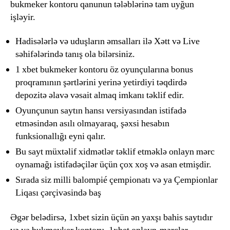
bukmeker kontoru qanunun tələblərinə tam uyğun
işləyir.
Hadisələrlə və uduşların əmsalları ilə Xətt və Live
səhifələrində tanış ola bilərsiniz.
1 xbet bukmeker kontoru öz oyunçularına bonus
proqramının şərtlərini yerinə yetirdiyi təqdirdə
depozitə əlavə vəsait almaq imkanı təklif edir.
Oyunçunun saytın hansı versiyasından istifadə
etməsindən asılı olmayaraq, şəxsi hesabın
funksionallığı eyni qalır.
Bu sayt müxtəlif xidmətlər təklif etməklə onlayn mərc
oynamağı istifadəçilər üçün çox xoş və asan etmişdir.
Sırada siz milli balompié çempionatı və ya Çempionlar
Liqası çərçivəsində baş
Əgər belədirsə, 1xbet sizin üçün ən yaxşı bahis saytıdır