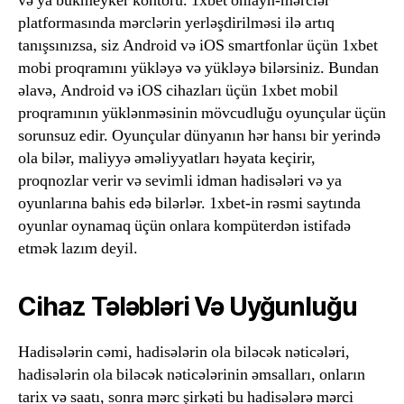
və ya bukmеykеr kontoru. 1xbet onlayn-mərclər
platformasında mərclərin yerləşdirilməsi ilə artıq
tanışsınızsa, siz Android və iOS smartfonlar üçün 1xbet
mobi proqramını yükləyə və yükləyə bilərsiniz. Bundan
əlavə, Android və iOS cihazları üçün 1xbet mobil
proqramının yüklənməsinin mövcudluğu oyunçular üçün
sorunsuz edir. Oyunçular dünyanın hər hansı bir yerində
ola bilər, maliyyə əməliyyatları həyata keçirir,
proqnozlar verir və sevimli idman hadisələri və ya
oyunlarına bahis edə bilərlər. 1xbet-in rəsmi saytında
oyunlar oynamaq üçün onlara kompüterdən istifadə
etmək lazım deyil.
Cihaz Tələbləri Və Uyğunluğu
Hadisələrin cəmi, hadisələrin ola biləcək nəticələri,
hadisələrin ola biləcək nəticələrinin əmsalları, onların
tarix və saatı, sonra mərc şirkəti bu hadisələrə mərci