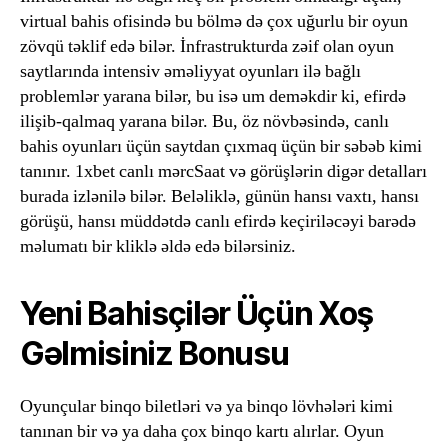
virtual bahis ofisində bu bölmə də çox uğurlu bir oyun
zövqü təklif edə bilər. İnfrastrukturda zəif olan oyun
saytlarında intensiv əməliyyat oyunları ilə bağlı
problemlər yarana bilər, bu isə um deməkdir ki, efirdə
ilişib-qalmaq yarana bilər. Bu, öz növbəsində, canlı
bahis oyunları üçün saytdan çıxmaq üçün bir səbəb kimi
tanınır. 1xbet canlı mərcSaat və görüşlərin digər detalları
burada izlənilə bilər. Beləliklə, günün hansı vaxtı, hansı
görüşü, hansı müddətdə canlı efirdə keçiriləcəyi barədə
məlumatı bir kliklə əldə edə bilərsiniz.
Yeni Bahisçilər Üçün Xoş
Gəlmisiniz Bonusu
Oyunçular binqo biletləri və ya binqo lövhələri kimi
tanınan bir və ya daha çox binqo kartı alırlar. Oyun