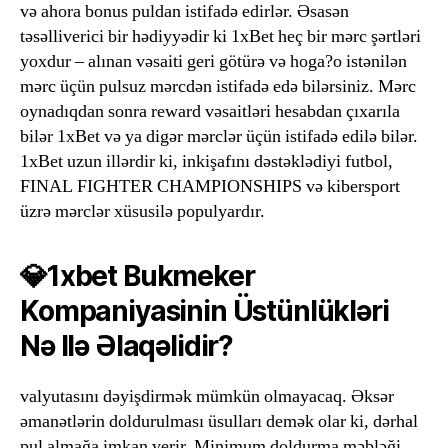
və ahora bonus puldan istifadə edirlər. Əsasən
təsəlliverici bir hədiyyədir ki 1xBet heç bir mərc şərtləri
yoxdur – alınan vəsaiti geri götürə və hoga?o istənilən
mərc üçün pulsuz mərcdən istifadə edə bilərsiniz. Mərc
oynadıqdan sonra reward vəsaitləri hesabdan çıxarıla
bilər 1xBet və ya digər mərclər üçün istifadə edilə bilər.
1xBet uzun illərdir ki, inkişafını dəstəklədiyi futbol,
FINAL FIGHTER CHAMPIONSHIPS və kibersport
üzrə mərclər xüsusilə populyardır.
💎1xbet Bukmeker
Kompaniyasinin Üstünlükləri
Nə Ilə Əlaqəlidir?
valyutasını dəyişdirmək mümkün olmayacaq. Əksər
əmanətlərin doldurulması üsulları demək olar ki, dərhal
pul almağa imkan verir. Minimum doldurma məbləği