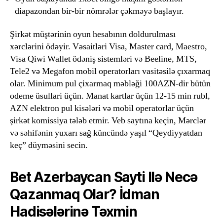
diapazondan bir-bir nömrələr çəkməyə başlayır.
Şirkət müştərinin oyun hesabının doldurulması
xərclərini ödəyir. Vəsaitləri Visa, Master card, Maestro,
Visa Qiwi Wallet ödəniş sistemləri və Beeline, MTS,
Tele2 və Megafon mobil operatorları vasitəsilə çıxarmaq
olar. Minimum pul çixarmaq məbləği 100AZN-dir bütün
odeme üsullari üçün. Manat kartlar üçün 12-15 min rubl,
AZN elektron pul kisələri və mobil operatorlar üçün
şirkət komissiya tələb etmir. Veb saytına keçin, Mərclər
və səhifənin yuxarı sağ küncündə yaşıl “Qeydiyyatdan
keç” düyməsini secin.
Bet Azerbaycan Sayti Ilə Necə
Qazanmaq Olar? İdman
Hadisələrinə Təxmin