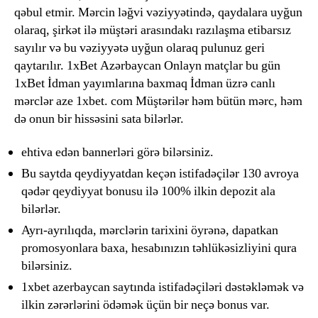
qəbul etmir. Mərcin ləğvi vəziyyətində, qaydalara uyğun
olaraq, şirkət ilə müştəri arasındakı razılaşma etibarsız
sayılır və bu vəziyyətə uyğun olaraq pulunuz geri
qaytarılır. 1xBet Azərbaycan Onlayn matçlar bu gün
1xBet İdman yayımlarına baxmaq İdman üzrə canlı
mərclər aze 1xbet. com Müştərilər həm bütün mərc, həm
də onun bir hissəsini sata bilərlər.
ehtiva edən bannerləri görə bilərsiniz.
Bu saytda qeydiyyatdan keçən istifadəçilər 130 avroya
qədər qeydiyyat bonusu ilə 100% ilkin depozit ala
bilərlər.
Ayrı-ayrılıqda, mərclərin tarixini öyrənə, dapatkan
promosyonlara baxa, hesabınızın təhlükəsizliyini qura
bilərsiniz.
1xbet azerbaycan saytında istifadəçiləri dəstəkləmək və
ilkin zərərlərini ödəmək üçün bir neçə bonus var.