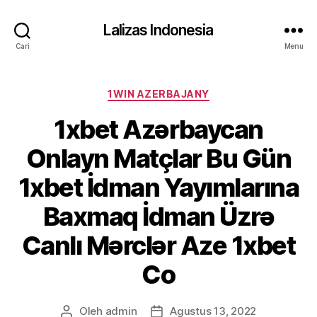
Lalizas Indonesia
Cari
Menu
Kategori
1WIN AZERBAJANY
1xbet Azərbaycan
Onlayn Matçlar Bu Gün
1xbet İdman Yayımlarına
Baxmaq İdman Üzrə
Canlı Mərclər Aze 1xbet
Co
Oleh
admin
Agustus 13, 2022
Penulis
Tanggal