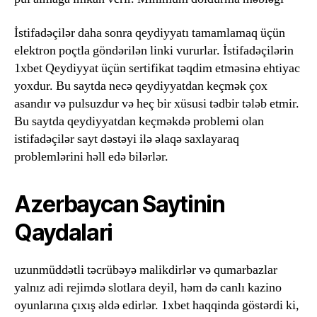
İstifadəçilər daha sonra qeydiyyatı tamamlamaq üçün
elektron poçtla göndərilən linki vururlar. İstifadəçilərin
1xbet Qeydiyyat üçün sertifikat təqdim etməsinə ehtiyac
yoxdur. Bu saytda necə qeydiyyatdan keçmək çox
asandır və pulsuzdur və heç bir xüsusi tədbir tələb etmir.
Bu saytda qeydiyyatdan keçməkdə problemi olan
istifadəçilər sayt dəstəyi ilə əlaqə saxlayaraq
problemlərini həll edə bilərlər.
Azerbaycan Saytinin
Qaydalari
uzunmüddətli təcrübəyə malikdirlər və qumarbazlar
yalnız adi rejimdə slotlara deyil, həm də canlı kazino
oyunlarına çıxış əldə edirlər. 1xbet haqqinda göstərdi ki,