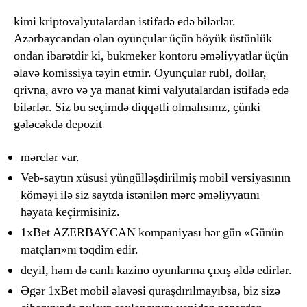
kimi kriptovalyutalardan istifadə edə bilərlər.
Azərbaycandan olan oyunçular üçün böyük üstünlük
ondan ibarətdir ki, bukmeker kontoru əməliyyatlar üçün
əlavə komissiya təyin etmir. Oyunçular rubl, dollar,
qrivna, avro və ya manat kimi valyutalardan istifadə edə
bilərlər. Siz bu seçimdə diqqətli olmalısınız, çünki
gələcəkdə depozit
mərclər var.
Veb-saytın xüsusi yüngülləşdirilmiş mobil versiyasının
köməyi ilə siz saytda istənilən mərc əməliyyatını
həyata keçirmisiniz.
1xBet AZERBAYCAN kompaniyası hər gün «Günün
matçları»nı təqdim edir.
deyil, həm də canlı kazino oyunlarına çıxış əldə edirlər.
Əgər 1xBet mobil əlavəsi quraşdırılmayıbsa, biz sizə