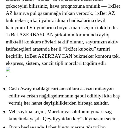
çəkəcəyini bilirsiniz, hava proqnozuna əminik — 1xBet
AZ hamıya pul qazanmağa imkan verəcək. 1xBet AZ
bukmeker şirkəti yalnız idman hadisələrinə deyil,
həmçinin TV oyunlarına böyük mərc seçimi təklif edir.
1xBet AZERBAYCAN şirkətinin forumunda aylıq
müxtəlif konkurs növləri təklif olunur, saytımızın aktiv
istifadəçiləri arasında hər il “1xBet kuboku” turniri
keçirilir. 1xBet AZERBAYCAN bukmeker kontoru tək,
ekspress, sistem, zəncir tipli mərcləri təqdim edir
.
Cash Away məbləği cari əmsallara əsasən müəyyən
edilir və erkən nağdlaşdırmanın qəbul edildiyi kita baş
vermiş hər hansı dəyişikliklərdən birbaşa asılıdır.
Veb saytına keçin, Mərclər və səhifənin yuxarı sağ
küncündə yaşıl “Qeydiyyatdan keç” düyməsini secin.
Oyun başlayanda 1xbet bingo maşını göstərilən