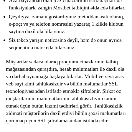
Azərbaycandan olan iOS cihazlarının istifadəçiləri də
funksiyalarla zəngin Mostbet tətbiqini əldə edə bilərlər.
Qeydiyyat zamanı göstərdiyiniz metoddan asılı olaraq,
e-poçt və ya telefon nömrəsini yazaraq 1 kliklə klubun
saytına daxil ola bilərsiniz.
Siz təkcə yarışın nəticəsinə deyil, həm də onun ayrıca
seqmentinə mərc edə bilərsiniz.
Müştərilər sadəcə olaraq proqramı cihazlarının tətbiq
mağazasından quraşdıra, hesab məlumatları ilə daxil ola
və dərhal oynamağa başlaya bilərlər. Mobil versiya əsas
veb sayt kimi təhlükəsizdir və bütün məlumatlar SSL
texnologiyasından istifadə etməklə şifrələnir. Şirkət öz
müştərilərinin məlumatlarının təhlükəsizliyini təmin
etmək üçün bütün lazımi tədbirləri görür. Təhlükəsizlik
xidməti müştərilərin daxil etdiyi bütün şəxsi məlumatları
qorumaq üçün SSL şifrələməsindən istifadə edir.