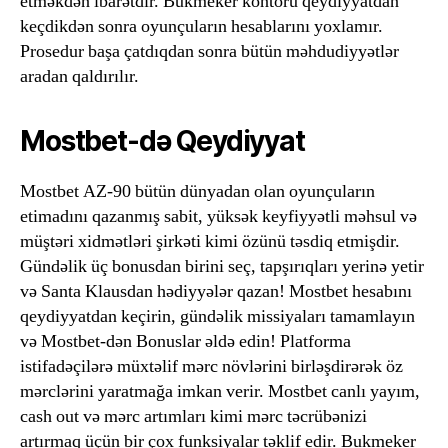
etməkdən ibarətdir. Bukmeker kontoru qeydiyyatdan
keçdikdən sonra oyunçuların hesablarını yoxlamır.
Prosedur başa çatdıqdan sonra bütün məhdudiyyətlər
aradan qaldırılır.
Mostbet-də Qeydiyyat
Mostbet AZ-90 bütün dünyadan olan oyunçuların
etimadını qazanmış sabit, yüksək keyfiyyətli məhsul və
müştəri xidmətləri şirkəti kimi özünü təsdiq etmişdir.
Gündəlik üç bonusdan birini seç, tapşırıqları yerinə yetir
və Santa Klausdan hədiyyələr qazan! Mostbet hesabını
qeydiyyatdan keçirin, gündəlik missiyaları tamamlayın
və Mostbet-dən Bonuslar əldə edin! Platforma
istifadəçilərə müxtəlif mərc növlərini birləşdirərək öz
mərclərini yaratmağa imkan verir. Mostbet canlı yayım,
cash out və mərc artımları kimi mərc təcrübənizi
artırmaq üçün bir çox funksiyalar təklif edir. Bukmeker