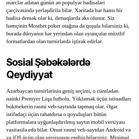
mərclər adətən günün ən populyar hadisələri
çərçivəsində yerləşdirilə bilər. Xəritədə hər hansı bir
hadisə demək olar ki, dırnaqlarda əks olunur. Siz
həmçinin Mostbet poker otağına da qoşula bilərsiniz ki,
burada dünyanın hər yerindən olan oyunçular müxtlif
formatlardan olan turnirlərdə iştirak edirlər.
Sosial Şəbəkələrdə
Qeydiyyat
Azərbaycan turnirlərinin geniş seçimi, o cümlədən
nəinki Premyer Liqa futbolu. Yükləmək üçün istinadları
bukmekerin rəsmi veb-saytında tapmaq olar. Əgər
istifadəçi üçün rahatdırsa o qoyuluşları bütün
platformalara uyğunlaşdırılmış saytın mobil versiyası
vasitəsilə edə bilər. Onun rəsmi veb-saytdan Android və
ya iOS üçün olan versiyasını endirə bilərsiniz. Minimal