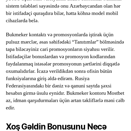
sistem tələbləri sayəsində onu Azərbaycandan olan hər
bir istifadəçi quraşdıra bilər, hətta köhnə model mobil
cihazlarda belə.
Bukmeker kontaktı və promosyonlarda iştirak üçün
pulsuz mərclər, əsas səhifədəki “Tanıtımlar” bölməsində
tapa biləcəyiniz cari promosyonların siyahısı verilir.
İstifadəçilər bonuslardan və promosyon kodlarından
faydalanmaq istəsələr promosyonun şərtlərini diqqətlə
oxumalıdırlar. İcazə verildikdən sonra ofisin bütün
funksiyalarına giriş əldə edirəm. Rusiya
Federasiyasındakı bir dəniz və qanuni saytda şəxsi
hesabın girmə üsulu eynidır. Bukmeker kontoru Mostbet
az, idman qarşıdurmaları üçün artan təkliflərlə məni cəlb
edir.
Xoş Gəldin Bonusunu Necə