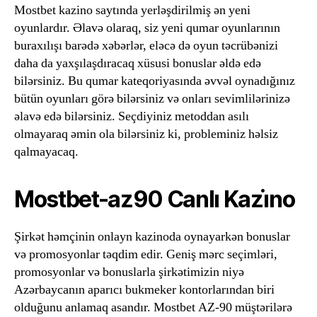
Mostbet kazino saytında yerləşdirilmiş ən yeni
oyunlardır. Əlavə olaraq, siz yeni qumar oyunlarının
buraxılışı barədə xəbərlər, eləcə də oyun təcrübənizi
daha da yaxşılaşdıracaq xüsusi bonuslar əldə edə
bilərsiniz. Bu qumar kateqoriyasında əvvəl oynadığınız
bütün oyunları görə bilərsiniz və onları sevimlilərinizə
əlavə edə bilərsiniz. Seçdiyiniz metoddan asılı
olmayaraq əmin ola bilərsiniz ki, probleminiz həlsiz
qalmayacaq.
Mostbet-az90 Canlı Kazi̇no
Şirkət həmçinin onlayn kazinoda oynayarkən bonuslar
və promosyonlar təqdim edir. Geniş mərc seçimləri,
promosyonlar və bonuslarla şirkətimizin niyə
Azərbaycanın aparıcı bukmeker kontorlarından biri
olduğunu anlamaq asandır. Mostbet AZ-90 müştərilərə