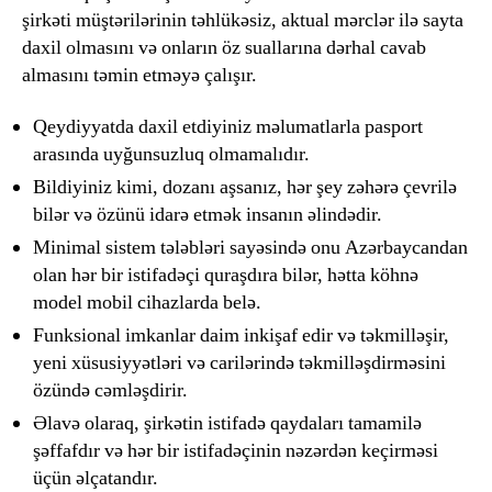
şirkəti müştərilərinin təhlükəsiz, aktual mərclər ilə sayta
daxil olmasını və onların öz suallarına dərhal cavab
almasını təmin etməyə çalışır.
Qeydiyyatda daxil etdiyiniz məlumatlarla pasport
arasında uyğunsuzluq olmamalıdır.
Bildiyiniz kimi, dozanı aşsanız, hər şey zəhərə çevrilə
bilər və özünü idarə etmək insanın əlindədir.
Minimal sistem tələbləri sayəsində onu Azərbaycandan
olan hər bir istifadəçi quraşdıra bilər, hətta köhnə
model mobil cihazlarda belə.
Funksional imkanlar daim inkişaf edir və təkmilləşir,
yeni xüsusiyyətləri və carilərində təkmilləşdirməsini
özündə cəmləşdirir.
Əlavə olaraq, şirkətin istifadə qaydaları tamamilə
şəffafdır və hər bir istifadəçinin nəzərdən keçirməsi
üçün əlçatandır.