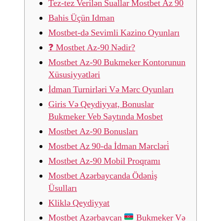
Tez-tez Veri̇lən Suallar Mostbet Az 90
Bahis Üçün Idman
Mostbet-də Sevimli Kazino Oyunları
❓ Mostbet Az-90 Nədir?
Mostbet Az-90 Bukmeker Kontorunun
Xüsusiyyətləri
İdman Turnirləri Və Mərc Oyunları
Giris Və Qeydiyyat, Bonuslar
Bukmeker Veb Saytında Mosbet
Mostbet Az-90 Bonusları
Mostbet Az 90-da İdman Mərcləri̇
Mostbet Az-90 Mobil Proqramı
Mostbet Azərbaycanda Ödəni̇ş
Üsulları
Kliklə Qeydiyyat
Mostbet Azərbaycan
Bukmeker Və